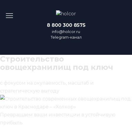
Перейти
к
содержанию
8 800 300 8575
info@holcor.ru
Telegram-канал
Строительство
овощехранилищ под ключ
с фокусом на окупаемость, масштаб и
стратегическую выгоду
Превращаем ваши инвестиции в устойчивую
прибыль