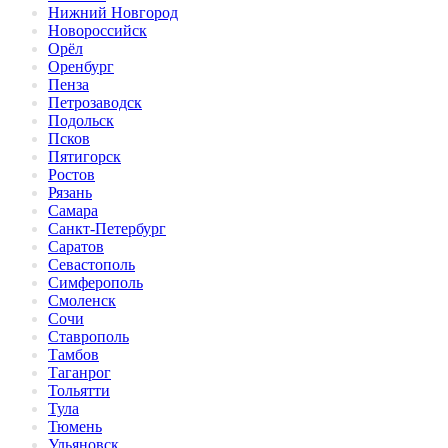
Нижний Новгород
Новороссийск
Орёл
Оренбург
Пенза
Петрозаводск
Подольск
Псков
Пятигорск
Ростов
Рязань
Самара
Санкт-Петербург
Саратов
Севастополь
Симферополь
Смоленск
Сочи
Ставрополь
Тамбов
Таганрог
Тольятти
Тула
Тюмень
Ульяновск