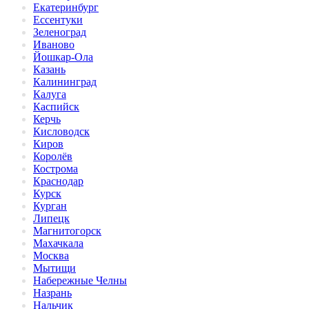
Екатеринбург
Ессентуки
Зеленоград
Иваново
Йошкар-Ола
Казань
Калининград
Калуга
Каспийск
Керчь
Кисловодск
Киров
Королёв
Кострома
Краснодар
Курск
Курган
Липецк
Магнитогорск
Махачкала
Москва
Мытищи
Набережные Челны
Назрань
Нальчик