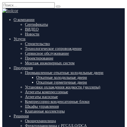
Перейти
Search
к
for:
содержанию
О компании
Сертификаты
ВИДЕО
Новости
Услуги
Строительство
Технологическое сопровождение
Сервисное обслуживание
Проектирование
Монтаж инженерных систем
Продукция
Промышленные откатные холодильные двери
Откатные холодильные двери
Откатные герметичные двери
Установки охлаждения жидкости (чиллеры)
Агрегаты компрессорные
Агрегаты насосные
Компрессорно-конденсаторные блоки
Шкафы управления
Клапанные коллекторы
Решения
Овощехранилища
Фруктохранилища с РГС/ULO/DCA