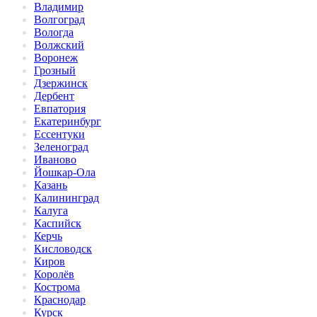
Владимир
Волгоград
Вологда
Волжский
Воронеж
Грозный
Дзержинск
Дербент
Евпатория
Екатеринбург
Ессентуки
Зеленоград
Иваново
Йошкар-Ола
Казань
Калининград
Калуга
Каспийск
Керчь
Кисловодск
Киров
Королёв
Кострома
Краснодар
Курск