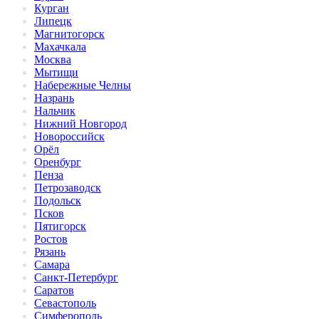
Курган
Липецк
Магнитогорск
Махачкала
Москва
Мытищи
Набережные Челны
Назрань
Нальчик
Нижний Новгород
Новороссийск
Орёл
Оренбург
Пенза
Петрозаводск
Подольск
Псков
Пятигорск
Ростов
Рязань
Самара
Санкт-Петербург
Саратов
Севастополь
Симферополь