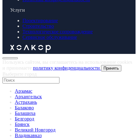
Услуги
Проектирование
Строительство
Технологическое сопровождение
Сервисное обслуживание
Пользуясь сайтом, вы соглашаетесь на использование cookies
и принимаете
политику конфиденциальности
Принять
Выберите город
Арзамас
Архангельск
Астрахань
Балаково
Балашиха
Белгород
Брянск
Великий Новгород
Владикавказ