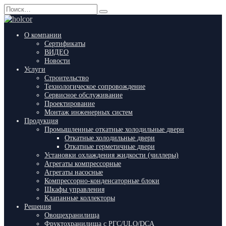
Перейти
Search
к
for:
содержанию
О компании
Сертификаты
ВИДЕО
Новости
Услуги
Строительство
Технологическое сопровождение
Сервисное обслуживание
Проектирование
Монтаж инженерных систем
Продукция
Промышленные откатные холодильные двери
Откатные холодильные двери
Откатные герметичные двери
Установки охлаждения жидкости (чиллеры)
Агрегаты компрессорные
Агрегаты насосные
Компрессорно-конденсаторные блоки
Шкафы управления
Клапанные коллекторы
Решения
Овощехранилища
Фруктохранилища с РГС/ULO/DCA