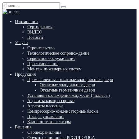
Перейти
Search
к
for:
содержанию
О компании
Сертификаты
ВИДЕО
Новости
Услуги
Строительство
Технологическое сопровождение
Сервисное обслуживание
Проектирование
Монтаж инженерных систем
Продукция
Промышленные откатные холодильные двери
Откатные холодильные двери
Откатные герметичные двери
Установки охлаждения жидкости (чиллеры)
Агрегаты компрессорные
Агрегаты насосные
Компрессорно-конденсаторные блоки
Шкафы управления
Клапанные коллекторы
Решения
Овощехранилища
Фруктохранилища с РГС/ULO/DCA