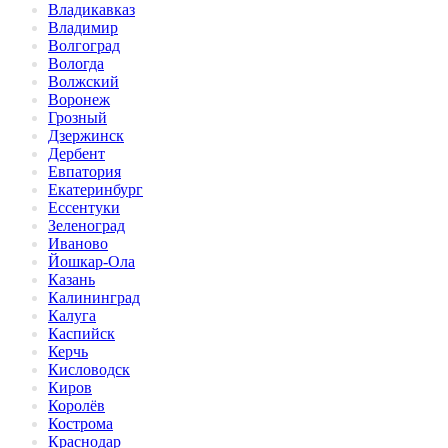
Владикавказ
Владимир
Волгоград
Вологда
Волжский
Воронеж
Грозный
Дзержинск
Дербент
Евпатория
Екатеринбург
Ессентуки
Зеленоград
Иваново
Йошкар-Ола
Казань
Калининград
Калуга
Каспийск
Керчь
Кисловодск
Киров
Королёв
Кострома
Краснодар