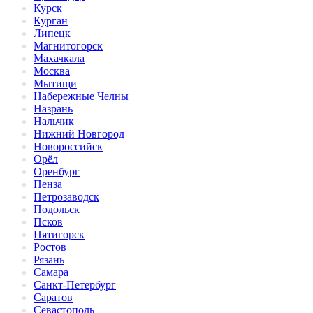
Курск
Курган
Липецк
Магнитогорск
Махачкала
Москва
Мытищи
Набережные Челны
Назрань
Нальчик
Нижний Новгород
Новороссийск
Орёл
Оренбург
Пенза
Петрозаводск
Подольск
Псков
Пятигорск
Ростов
Рязань
Самара
Санкт-Петербург
Саратов
Севастополь