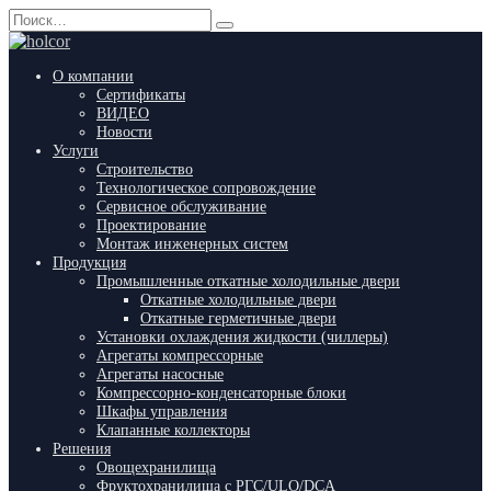
Перейти
Search
к
for:
содержанию
О компании
Сертификаты
ВИДЕО
Новости
Услуги
Строительство
Технологическое сопровождение
Сервисное обслуживание
Проектирование
Монтаж инженерных систем
Продукция
Промышленные откатные холодильные двери
Откатные холодильные двери
Откатные герметичные двери
Установки охлаждения жидкости (чиллеры)
Агрегаты компрессорные
Агрегаты насосные
Компрессорно-конденсаторные блоки
Шкафы управления
Клапанные коллекторы
Решения
Овощехранилища
Фруктохранилища с РГС/ULO/DCA