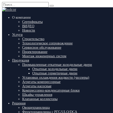
Перейти
Search
к
for:
содержанию
О компании
Сертификаты
ВИДЕО
Новости
Услуги
Строительство
Технологическое сопровождение
Сервисное обслуживание
Проектирование
Монтаж инженерных систем
Продукция
Промышленные откатные холодильные двери
Откатные холодильные двери
Откатные герметичные двери
Установки охлаждения жидкости (чиллеры)
Агрегаты компрессорные
Агрегаты насосные
Компрессорно-конденсаторные блоки
Шкафы управления
Клапанные коллекторы
Решения
Овощехранилища
Фруктохранилища с РГС/ULO/DCA