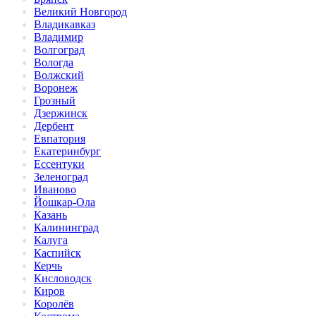
Великий Новгород
Владикавказ
Владимир
Волгоград
Вологда
Волжский
Воронеж
Грозный
Дзержинск
Дербент
Евпатория
Екатеринбург
Ессентуки
Зеленоград
Иваново
Йошкар-Ола
Казань
Калининград
Калуга
Каспийск
Керчь
Кисловодск
Киров
Королёв