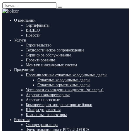
Перейти
Search
к
for:
содержанию
О компании
Сертификаты
ВИДЕО
Новости
Услуги
Строительство
Технологическое сопровождение
Сервисное обслуживание
Проектирование
Монтаж инженерных систем
Продукция
Промышленные откатные холодильные двери
Откатные холодильные двери
Откатные герметичные двери
Установки охлаждения жидкости (чиллеры)
Агрегаты компрессорные
Агрегаты насосные
Компрессорно-конденсаторные блоки
Шкафы управления
Клапанные коллекторы
Решения
Овощехранилища
Фруктохранилища с РГС/ULO/DCA