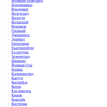
Великий Новгород
Владикавказ
Владимир
Волгоград
Вологда
Волжский
Воронеж
Грозный
Дзержинск
Дербент
Евпатория
Екатеринбург
Ессентуки
Зеленоград
Иваново
Йошкар-Ола
Казань
Калининград
Калуга
Каспийск
Керчь
Кисловодск
Киров
Королёв
Кострома