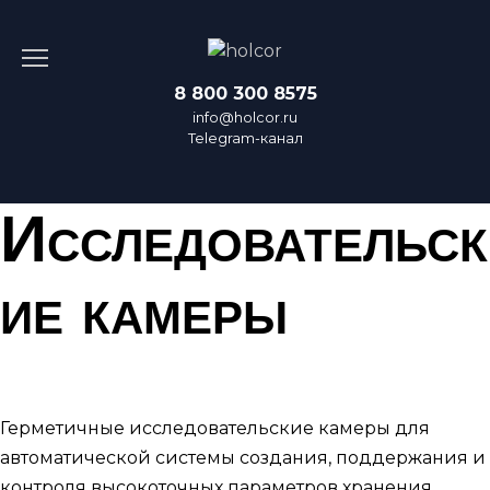
Перейти
к
содержанию
8 800 300 8575
info@holcor.ru
Telegram-канал
Исследовательск
ие камеры
Герметичные исследовательские камеры для
автоматической системы создания, поддержания и
контроля высокоточных параметров хранения